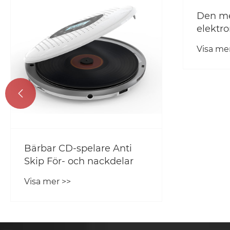
Den me
elektr
Amazo
Visa me

Bärbar CD-spelare Anti
Skip För- och nackdelar
Visa mer >>