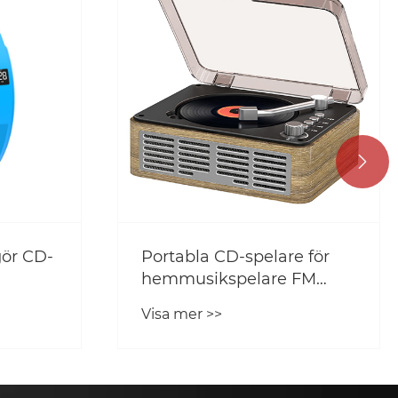

gör CD-
Portabla CD-spelare för
hemmusikspelare FM
Radio för hembygd och
Visa mer >>
fjärrkontroll-Walnut
Brown