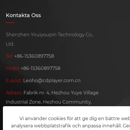
Kontakta Oss
Shenzhen Yiruiyoupin Technology Co.,
Ltd.
Tel:
+86-15360897758
Mobil:
+86-15360897758
E-post:
Leoho@cdplayer.com.cn
Adress:
Fabrik nr. 4, Hezhou Yuye Village
Industrial Zone, Hezhou Community,
Baoan District, Shenzhen City,
Vi använder cookies för att ge dig en bättre we
Guangdong-provinsen, Kina
analysera webbplatstrafik och anpassa innehåll. 