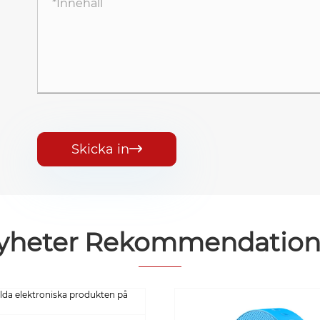
Skicka in

yheter Rekommendation