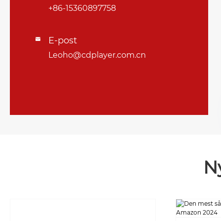
+86-15360897758
E-post

Leoho@cdplayer.com.cn
N