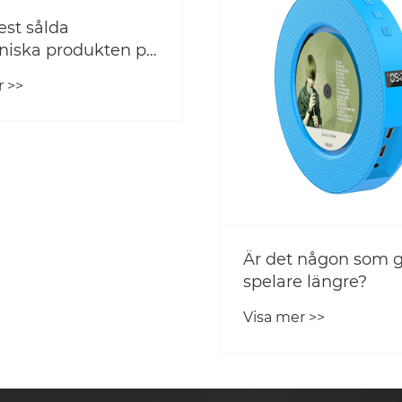
st sålda
oniska produkten på
n 2024
r >>
Är det någon som 
spelare längre?
Visa mer >>