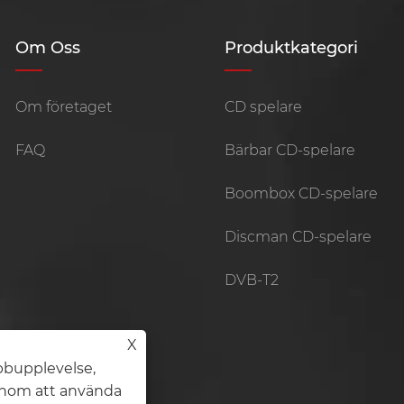
Om Oss
Produktkategori
Om företaget
CD spelare
FAQ
Bärbar CD-spelare
Boombox CD-spelare
Discman CD-spelare
DVB-T2
X
bbupplevelse,
Genom att använda