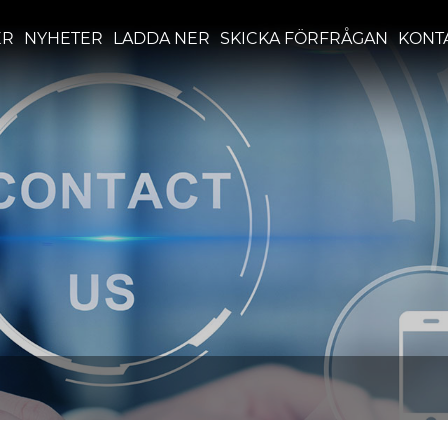
ER
NYHETER
LADDA NER
SKICKA FÖRFRÅGAN
KONT