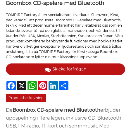
Boombox CD-spelare med Bluetooth
TOMPIRE Factory är en specialiserad tillverkare i Shenzhen, Kina,
dedikerad till att producera Boombox CD-spelare med Bluetooth-
teknik. Med ett decenniums erfarenhet har vi etablerat oss som en
ledande leverantör på den globala marknaden, och vänder oss till
kunder från USA, Mexiko, Storbritannien, Sydkorea och Japan. Våra
produkter kombinerar banbrytande funktioner med högkvalitativt
hantverk, vilket ger exceptionell ljudprestanda och sömlös trådlös
anslutning. Lita på TOMPIRE Factory för förstklassiga Boombox
CD-spelare som lyfter din musiklyssningsupplevelse.
Skicka förfrågan
Facebook
X
WhatsApp
Pinterest
LinkedIn
Share
Produktbeskrivning
De
Boombox CD-spelare med Bluetooth
erbjuder
uppspelning i flera lägen, inklusive CD, Bluetooth,
USB, FM-radio, TF-kort och sömnmusik. Med