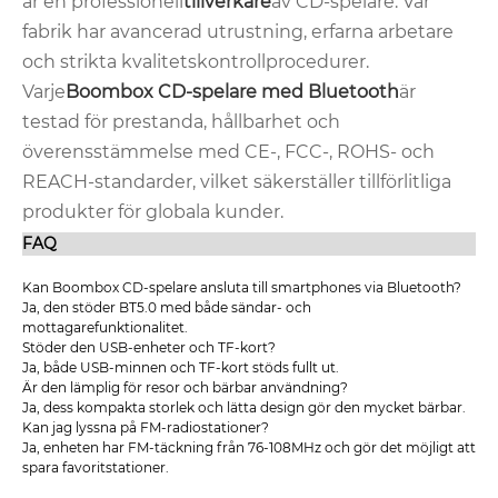
är en professionell
tillverkare
av CD-spelare. Vår
fabrik har avancerad utrustning, erfarna arbetare
och strikta kvalitetskontrollprocedurer.
Varje
Boombox CD-spelare med Bluetooth
är
testad för prestanda, hållbarhet och
överensstämmelse med CE-, FCC-, ROHS- och
REACH-standarder, vilket säkerställer tillförlitliga
produkter för globala kunder.
FAQ
Kan Boombox CD-spelare ansluta till smartphones via Bluetooth?
Ja, den stöder BT5.0 med både sändar- och
mottagarefunktionalitet.
Stöder den USB-enheter och TF-kort?
Ja, både USB-minnen och TF-kort stöds fullt ut.
Är den lämplig för resor och bärbar användning?
Ja, dess kompakta storlek och lätta design gör den mycket bärbar.
Kan jag lyssna på FM-radiostationer?
Ja, enheten har FM-täckning från 76-108MHz och gör det möjligt att
spara favoritstationer.