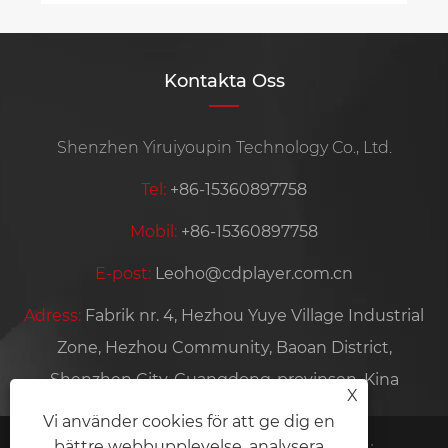
Kontakta Oss
Shenzhen Yiruiyoupin Technology Co., Ltd.
Tel:
+86-15360897758
Mobil:
+86-15360897758
E-post:
Leoho@cdplayer.com.cn
Adress:
Fabrik nr. 4, Hezhou Yuye Village Industrial
Zone, Hezhou Community, Baoan District,
Shenzhen City, Guangdong-provinsen, Kina
X
Vi använder cookies för att ge dig en
bättre webbupplevelse, analysera