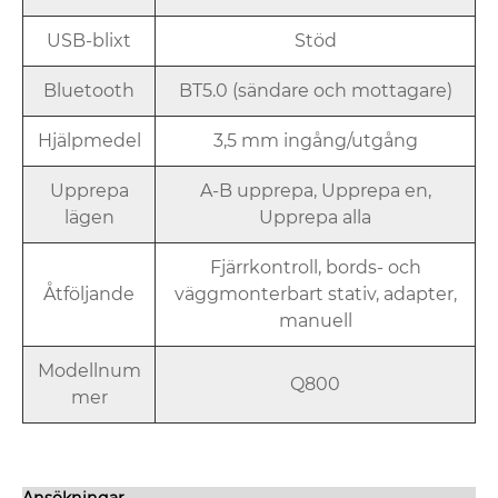
USB-blixt
Stöd
Bluetooth
BT5.0 (sändare och mottagare)
Hjälpmedel
3,5 mm ingång/utgång
Upprepa
A-B upprepa, Upprepa en,
lägen
Upprepa alla
Fjärrkontroll, bords- och
Åtföljande
väggmonterbart stativ, adapter,
manuell
Modellnum
Q800
mer