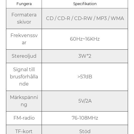
Fungera
Specifikation
Formatera
CD / CD-R / CD-RW / MP3 / WMA
skivor
Frekvenssv
60Hz~16KHz
ar
Stereoljud
3W*2
Signal till
brusförhålla
>57dB
nde
Märkspänni
5V/2A
ng
FM-radio
76-108MHz
TF-kort
Stöd