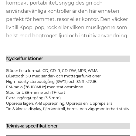
kompakt portabilitet, snygg design och
användarvänliga kontroller är den här enheten
perfekt för hemmet, resor eller kontor. Den väcker
liv till Kpop, pop, rock eller vilken musikgenre som
helst med högtroget ljud och intuitiv användning.
Nyckelfunktioner
Stöder flera format: CD, CD-R, CD-RW, MP3, WMA
Bluetooth 5.0 med sändar- och mottagarfunktioner
High-fidelity stereoutgång (3W*2) och SNR >57dB
FM-radio (76-108MHz) med stationsminne
Stöd för USB-minne och TF-kort
Extra ingång/utgång (3,5 mm)
Upprepa lägen: A-B upprepning, Upprepa en, Upprepa alla
Tid & klocka display, fjärrkontroll, bords- och väggmonterbart stativ
Tekniska specifikationer