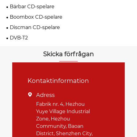
Bärbar CD-spelare
Boombox CD-spelare
Discman CD-spelare
DVB-T2
Skicka förfrågan
Kontaktinformation
Adress

Fabrik nr. 4, Hezhou
Yuye Village Industrial
Zone, Hezhou
Community, Baoan
District, Shenzhen City,