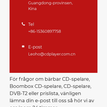
Guangdong-provinsen,
Kina
Tel

+86-15360897758
E-post

Leoho@cdplayer.com.cn
För frågor om bärbar CD-spelare,
Boombox CD-spelare, CD-spelare,
DVB-T2 eller prislista, vänligen
lämna din e-post till oss så hör vi av