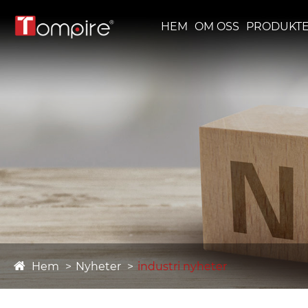
HEM
OM OSS
PRODUKT
Hem
Nyheter
industri nyheter