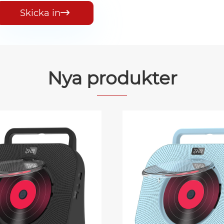
Skicka in

Nya produkter