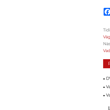
Tid
Väg
Näs
Vad
D
MY
V
bäs
V
alt