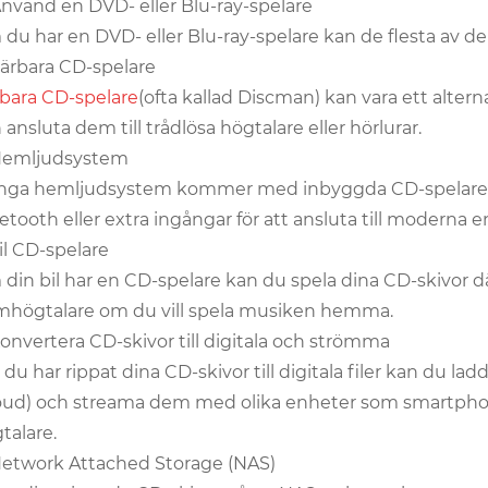
Använd en DVD- eller Blu-ray-spelare
du har en DVD- eller Blu-ray-spelare kan de flesta av d
Bärbara CD-spelare
bara CD-spelare
(ofta kallad Discman) kan vara ett alte
 ansluta dem till trådlösa högtalare eller hörlurar.
Hemljudsystem
ga hemljudsystem kommer med inbyggda CD-spelare. D
etooth eller extra ingångar för att ansluta till moderna e
Bil CD-spelare
din bil har en CD-spelare kan du spela dina CD-skivor där
högtalare om du vill spela musiken hemma.
Konvertera CD-skivor till digitala och strömma
 du har rippat dina CD-skivor till digitala filer kan du l
oud) och streama dem med olika enheter som smartphones
talare.
Network Attached Storage (NAS)