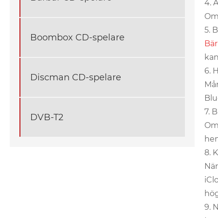
4. 
Om 
5. 
Boombox CD-spelare
Bär
kan
6. 
Discman CD-spelare
Mån
Blu
7. 
DVB-T2
Om 
hem
8. 
När
iCl
hög
9. 