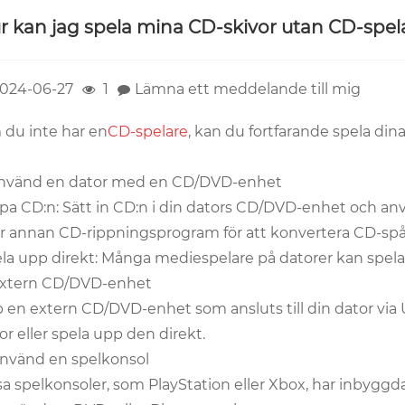
r kan jag spela mina CD-skivor utan CD-spel
024-06-27
1
Lämna ett meddelande till mig
du inte har en
CD-spelare
, kan du fortfarande spela din
Använd en dator med en CD/DVD-enhet
pa CD:n: Sätt in CD:n i din dators CD/DVD-enhet och a
er annan CD-rippningsprogram för att konvertera CD-spåren 
la upp direkt: Många mediespelare på datorer kan spel
Extern CD/DVD-enhet
 en extern CD/DVD-enhet som ansluts till din dator via U
or eller spela upp den direkt.
Använd en spelkonsol
sa spelkonsoler, som PlayStation eller Xbox, har inbyg