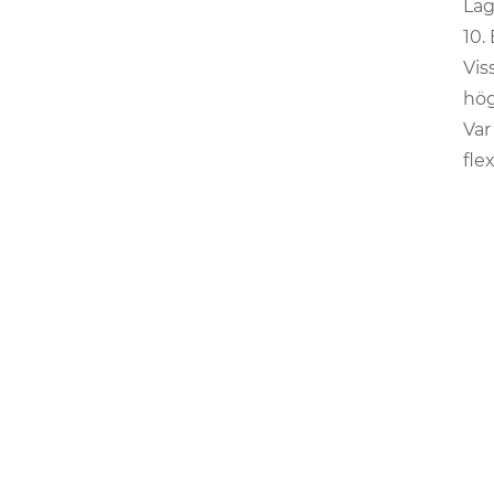
Lag
10.
Vis
hög
Var
fle