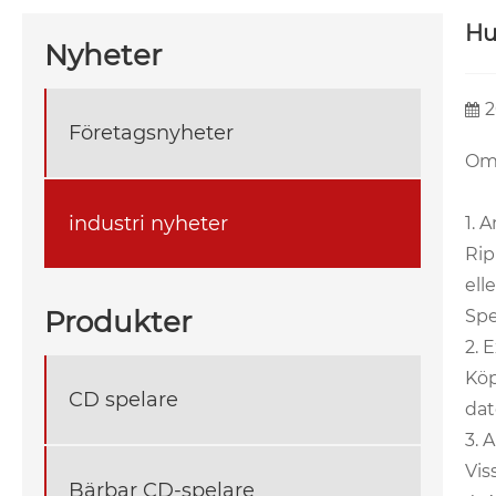
Hu
Nyheter
2
Företagsnyheter
Om 
industri nyheter
1. 
Rip
ell
Produkter
Spe
2. 
Köp
CD spelare
dat
3. 
Vis
Bärbar CD-spelare