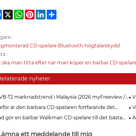
Facebook
X
WhatsApp
Pinterest
LinkedIn
Share
igare :
gmonterad CD-spelare Bluetooth-högtalarskydd
ta :
 ska man titta efter när man köper en bärbar CD-spelar
Relaterade nyheter
VB-T2 marknadstrend i Malaysia (2026 myFreeview /
V
TV)
di
arför är den bärbara CD-spelaren fortfarande det
V
ta valet för musikälskare 2026?
mu
ad gör en bärbar Walkman CD-spelare till det bästa
Ä
ernativet för musikälskare
re
Lämna ett meddelande till mig