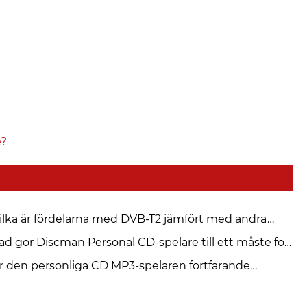
e?
ilka är fördelarna med DVB-T2 jämfört med andra
gitala TV-standarder?
ad gör Discman Personal CD-spelare till ett måste för
sikälskare
r den personliga CD MP3-spelaren fortfarande
levant 2026